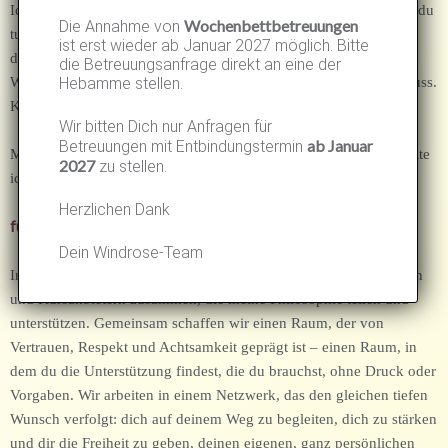
Ich bin da, wenn du mich brauchst – nicht, um dir zu sagen, was du
Wochenbettbetreuungen
Die Annahme von
tun sollst, sondern um dir zu helfen, herauszufinden, was sich für
ist erst wieder ab Januar 2027 möglich. Bitte
dich richtig anfühlt.
die Betreuungsanfrage direkt an eine der
Hebamme stellen.
Wie eine Windrose möchte ich stille Orientierung bieten. Kein Muss.
Kein Druck. Sondern eine Einladung.
Wir bitten Dich nur Anfragen für
ab Januar
Betreuungen mit Entbindungstermin
Mit meiner Erfahrung, meinem Wissen und viel Feingefühl begleite
2027
zu stellen.
ich dich – damit du Entscheidungen treffen kannst, die gut sind:
Herzlichen Dank
für dich, für dein Kind, für euch als Familie.
Dein Windrose-Team
In meiner Praxis arbeite ich Hand in Hand mit Hebammen, Ärzten
und Kursanbietern zusammen, die meine Philosophie teilen und
unterstützen. Gemeinsam schaffen wir einen Raum, der von
Vertrauen, Respekt und Achtsamkeit geprägt ist – einen Raum, in
dem du die Unterstützung findest, die du brauchst, ohne Druck oder
Vorgaben. Wir arbeiten in einem Netzwerk, das den gleichen tiefen
Wunsch verfolgt: dich auf deinem Weg zu begleiten, dich zu stärken
und dir die Freiheit zu geben, deinen eigenen, ganz persönlichen