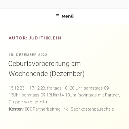
Zum
Hebammenpraxis
Deine Hebammen in Rheinstetten
Inhalt
Menü
springen
Windrose
AUTOR:
JUDITHKLEIN
VERÖFFENTLICHT
15. DEZEMBER 2022
AM
Geburtsvorbereitung am
Wochenende (Dezember)
15.12.23 – 17.12.23, freitags 18 -20 Uhr, samstags 09-
13Uhr, sonntags 09-13Uhr/14-18Uhr (sonntags mit Partner,
Gruppe wird geteilt)
Kosten:
80€ Partnerbeitrag, inkl. Sachkostenpauschale