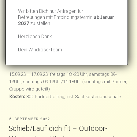
Kosten:
120€
Wir bitten Dich nur Anfragen für
ab Januar
Betreuungen mit Entbindungstermin
2027
zu stellen.
VERÖFFENTLICHT
15. SEPTEMBER 2022
AM
Geburtsvorbereitung am
Herzlichen Dank
Wochenende (September) – voll
Dein Windrose-Team
belegt
15.09.23 – 17.09.23, freitags 18 -20 Uhr, samstags 09-
13Uhr, sonntags 09-13Uhr/14-18Uhr (sonntags mit Partner,
Gruppe wird geteilt)
Kosten:
80€ Partnerbeitrag, inkl. Sachkostenpauschale
VERÖFFENTLICHT
6. SEPTEMBER 2022
AM
Schieb/Lauf dich fit – Outdoor-