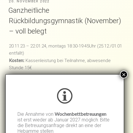
VERÖFFENTLICHT
20. NOVEMBER 2022
AM
Ganzheitliche
Rückbildungsgymnastik (November)
– voll belegt
20.11.23 – 22.01.24, montags 18:30-19:45Uhr (25.12./01.01
entfällt)
Kosten:
Kassenleistung bei Teilnahme, abwesende
Stunde 15€
VERÖFFENTLICHT
12. OKTOBER 2022
AM
Aquafitness in der Schwangerschaft
(Oktober)
Wochenbettbetreuungen
Die Annahme von
ist erst wieder ab Januar 2027 möglich. Bitte
12.10.23 – 30.11.23, donnerstags 16.00-17.00Uhr im
die Betreuungsanfrage direkt an eine der
Hebamme stellen.
Hallenbad Forchheim