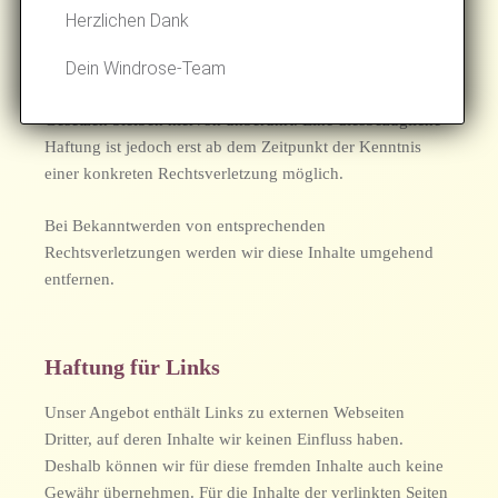
forschen, die auf eine rechtswidrige Tätigkeit hinweisen.
Herzlichen Dank
Dein Windrose-Team
Verpflichtungen zur Entfernung oder Sperrung der
Nutzung von Informationen nach den allgemeinen
Gesetzen bleiben hiervon unberührt. Eine diesbezügliche
Haftung ist jedoch erst ab dem Zeitpunkt der Kenntnis
einer konkreten Rechtsverletzung möglich.
Bei Bekanntwerden von entsprechenden
Rechtsverletzungen werden wir diese Inhalte umgehend
entfernen.
Haftung für Links
Unser Angebot enthält Links zu externen Webseiten
Dritter, auf deren Inhalte wir keinen Einfluss haben.
Deshalb können wir für diese fremden Inhalte auch keine
Gewähr übernehmen. Für die Inhalte der verlinkten Seiten