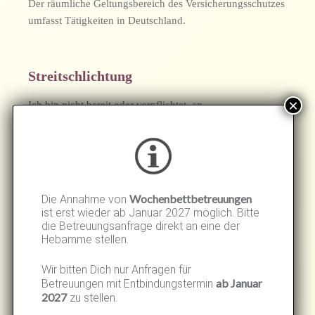
Der räumliche Geltungsbereich des Versicherungsschutzes
umfasst Tätigkeiten in Deutschland.
Streitschlichtung
Ich bin nicht bereit oder verpflichtet, an
Streitbeilegungsverfahren vor einer
Verbraucherschlichtungsstelle teilzunehmen.
Haftung für Inhalte
Wochenbettbetreuungen
Die Annahme von
ist erst wieder ab Januar 2027 möglich. Bitte
Als Diensteanbieter sind wir gemäß § 7 Abs.1 DDG für
die Betreuungsanfrage direkt an eine der
Hebamme stellen.
eigene Inhalte auf diesen Seiten nach den allgemeinen
Gesetzen verantwortlich. Nach §§ 8 bis
Wir bitten Dich nur Anfragen für
10 DDG sind wir als Diensteanbieter jedoch nicht
ab Januar
Betreuungen mit Entbindungstermin
verpflichtet, übermittelte oder gespeicherte fremde
2027
zu stellen.
Informationen zu überwachen oder nach Umständen zu